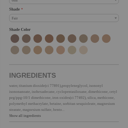
6ml
Shade
Fair
Shade Color
INGREDIENTS
water, titanium dioxide(ci 77891),propyleneglycol, isononyl
isononanoate, isohexadecane, cyclopentasiloxane, dimethicone, cetyl
peg/ppg-10/1 dimethicone, iron oxides(ci 77492), silica, methicone,
polymethyl methacrylate, betaine, sorbitan sesquioleate, magnesium
stearate, magnesium sulfate, bento...
Show all ingredients