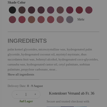
Shade Color
Mehr
INGREDIENTS
palm kernel glycerides, microcrystalline wax, hydrogenated palm
glyceride, hydrogenated coconut oil, myristyl myristate, rhus
succedanea fruit wax, behenyl alcohol, hydrogenated coco-glycerides,
carnauba wax, hydrogenated castor oil, cetyl palmitate, sorbitan
palmitate, propylene carbonate, stear...
Show all ingredients
Delivery Date:
8
-
9 August
Kostenloser Versand ab Fr. 36
-
+
Auf Lager
Secure and trusted checkout with