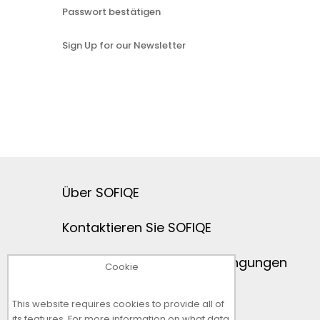
Passwort bestätigen
Sign Up for our Newsletter
Über SOFIQE
Kontaktieren Sie SOFIQE
Allgemeine Geschäftsbedingungen
Cookie
Rückgaberecht
This website requires cookies to provide all of
its features. For more information on what data