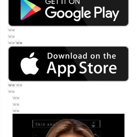
\n\n
\n\n
\n\n
\n\n
\n\n
\n\n
\n\n
\n\n
\n\n
\n\n