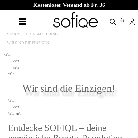
Kostenloser Versand ab Fr. 36
STARTSEITE
KI-MATCHING
WIR SIND DIE EINZIGEN!
\n\n
\n\n
\n\n
\n\n
Wir sind die Einzigen!
\n\n
\n\n
\n\n \n\n
Entdecke SOFIQE – deine
persönliche Beauty-Revolution