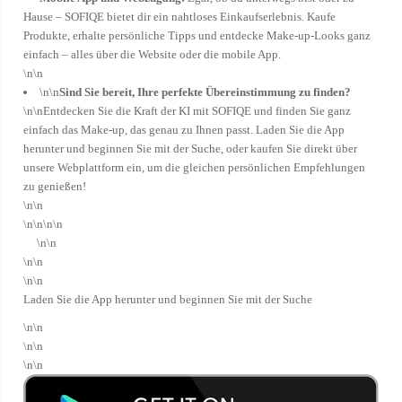
Hause – SOFIQE bietet dir ein nahtloses Einkaufserlebnis. Kaufe
Produkte, erhalte persönliche Tipps und entdecke Make-up-Looks ganz
einfach – alles über die Website oder die mobile App.
\n\n
\n\n
Sind Sie bereit, Ihre perfekte Übereinstimmung zu finden?
\n\nEntdecken Sie die Kraft der KI mit SOFIQE und finden Sie ganz
einfach das Make-up, das genau zu Ihnen passt. Laden Sie die App
herunter und beginnen Sie mit der Suche, oder kaufen Sie direkt über
unsere Webplattform ein, um die gleichen persönlichen Empfehlungen
zu genießen!
\n\n
\n\n\n\n
\n\n
\n\n
\n\n
Laden Sie die App herunter und beginnen Sie mit der Suche
\n\n
\n\n
\n\n