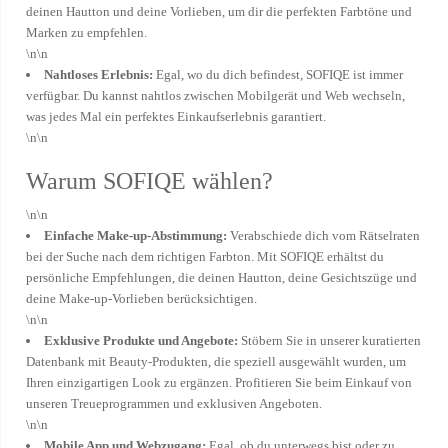
deinen Hautton und deine Vorlieben, um dir die perfekten Farbtöne und
Marken zu empfehlen.
\n\n
Nahtloses Erlebnis:
Egal, wo du dich befindest, SOFIQE ist immer
verfügbar. Du kannst nahtlos zwischen Mobilgerät und Web wechseln,
was jedes Mal ein perfektes Einkaufserlebnis garantiert.
\n\n
Warum SOFIQE wählen?
\n\n
Einfache Make-up-Abstimmung:
Verabschiede dich vom Rätselraten
bei der Suche nach dem richtigen Farbton. Mit SOFIQE erhältst du
persönliche Empfehlungen, die deinen Hautton, deine Gesichtszüge und
deine Make-up-Vorlieben berücksichtigen.
\n\n
Exklusive Produkte und Angebote:
Stöbern Sie in unserer kuratierten
Datenbank mit Beauty-Produkten, die speziell ausgewählt wurden, um
Ihren einzigartigen Look zu ergänzen. Profitieren Sie beim Einkauf von
unseren Treueprogrammen und exklusiven Angeboten.
\n\n
Mobile App und Webzugang:
Egal, ob du unterwegs bist oder zu