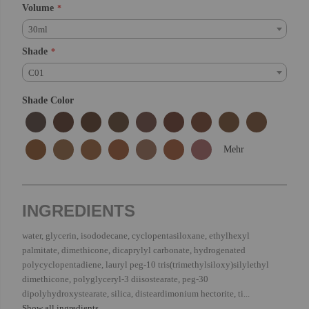
Volume
30ml
Shade
C01
Shade Color
Mehr
INGREDIENTS
water, glycerin, isododecane, cyclopentasiloxane, ethylhexyl
palmitate, dimethicone, dicaprylyl carbonate, hydrogenated
polycyclopentadiene, lauryl peg-10 tris(trimethylsiloxy)silylethyl
dimethicone, polyglyceryl-3 diisostearate, peg-30
dipolyhydroxystearate, silica, disteardimonium hectorite, ti...
Show all ingredients