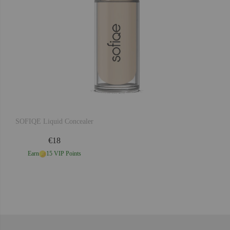
SOFIQE Liquid Concealer
SO
€18
Earn
15 VIP Points