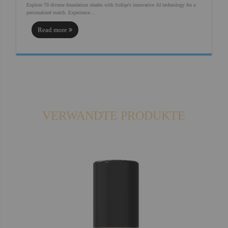
Explore 70 diverse foundation shades with Sofiqe's innovative AI technology for a
personalized match. Experience...
Read more
:
Discover
Your
Perfect
Shade
with
Sofiqe's
70
Foundations
VERWANDTE PRODUKTE