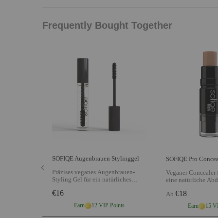
Frequently Bought Together
SOFIQE Augenbrauen Stylinggel
SOFIQE Pro Concea
Präzises veganes Augenbrauen-
Veganer Concealer 
Styling Gel für ein natürliches
eine natürliche Ab
Finish, cruelty-free Formel für
cruelty-free Formel,
€16
€18
definierte Augenbrauen mit
Ab
genau auf Ihren Ha
flexiblem Halt den ganzen Tag über
abgestimmt wird
An
Earn
12 VIP Points
Earn
15 V
Anzeigen SOFIQE Augenbrauen
Pro Concealer für 
Stylinggel