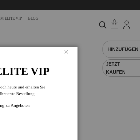
M ELITE VIP
BLOG
HINZUFÜGEN
Schließen
JETZT
LITE VIP
KAUFEN
noch heute und erhalten Sie
en natürlichen Hauch
Ihre erste Bestellung.
de, strahlende Farbe,
ang zu Angeboten
 es nach außen hin,