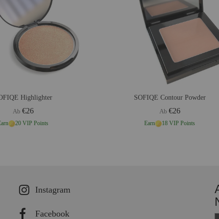
OFIQE Highlighter
SOFIQE Contour Powder
€26
€26
Ab
Ab
Earn
20 VIP Points
Earn
18 VIP Points
Instagram
Facebook