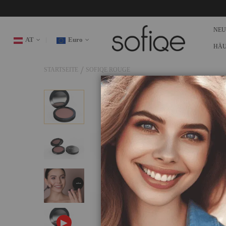
NEU
AT
Euro
HÄU
STARTSEITE
SOFIQE ROUGE