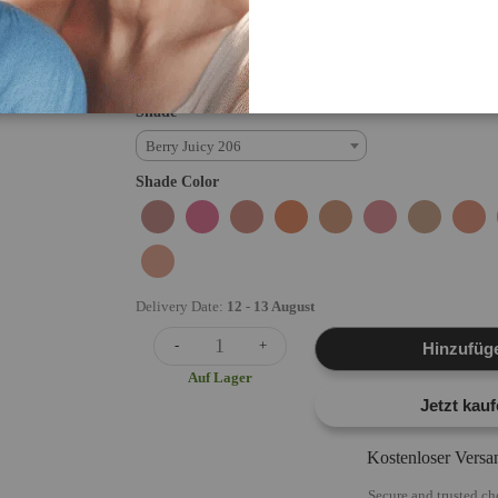
um einen natürlichen Hauch von Röte zu erzielen. Kombini
Highlighter für zusätzlichen Glanz.
Vollständige Anleitung lesen
Shade
Berry Juicy 206
Shade Color
Delivery Date:
12
-
13 August
-
+
Hinzufüg
Auf Lager
Jetzt kau
Kostenloser Versa
Secure and trusted c