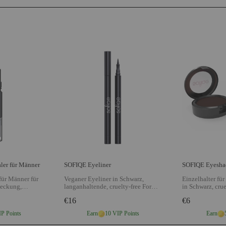
ler für Männer
SOFIQE Eyeliner
für Männer für
Veganer Eyeliner in Schwarz,
Einzelhalter fü
deckung,
langanhaltende, cruelty-free Formel
in Schwarz, crue
 die mittels KI
für präzise Konturen und den
nachfüllbare Pal
€16
€6
utton
ganzen Tag langen Halt
Anzeigen
perfekten indiv
zeigen SOFIQE
SOFIQE Eyeliner
Anzeigen SOFI
IP Points
Earn
10 VIP Points
Earn
Männer
Palette – Halter
Eyeshadow