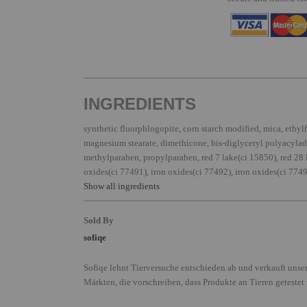
INGREDIENTS
synthetic fluorphlogopite, corn starch modified, mica, ethylh
magnesium stearate, dimethicone, bis-diglyceryl polyacylad
methylparaben, propylparaben, red 7 lake(ci 15850), red 28 
oxides(ci 77491), iron oxides(ci 77492), iron oxides(ci 77499)
Show all ingredients
Sold By
sofiqe
Sofiqe lehnt Tierversuche entschieden ab und verkauft unser
Märkten, die vorschreiben, dass Produkte an Tieren getestet