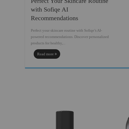
Perfect Your Skincare Routine
with Sofiqe AI
Recommendations
Perfect your skincare routine with Sofiqe’s AI-
powered recommendations. Discover personalized
products for healthy,...
Read more
:
Perfect
Your
Skincare
Routine
with
Sofiqe
AI
Recommendations