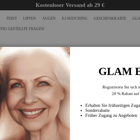
Kostenloser Versand ab 29 €
TEINT
LIPPEN
AUGEN
KI-MATCHING
GESCHENKKARTE
GLA
FIG GESTELLTE FRAGEN
SOFIQE ROUGE
GLAM E
SKU
BL080701CO01
Earn
15 VIP Points
€18
Ab
Registrieren Sie sich 
Verleihen Sie Ihren Wangen mit dem Rouge von SOFIQE ein
20 % Rabatt auf 
von Farbe. Dieses langanhaltende Rouge sorgt für eine gesun
die sich nahtlos mit Ihrer Haut verbinde...
Erhalten Sie frühzeitigen Zug
Vollständige Beschreibung lesen
Sonderrabatte
Früher Zugang zu Angeboten
ANWENDUNG
Trage SOFIQE Blush auf die Wangenmitte auf und verblende