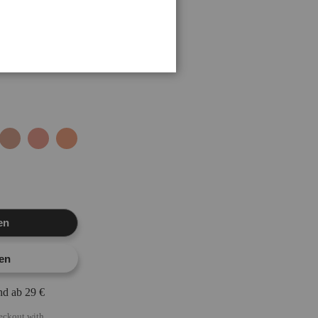
ere es mit dem SOFIQE
en
fen
nd ab 29 €
heckout with