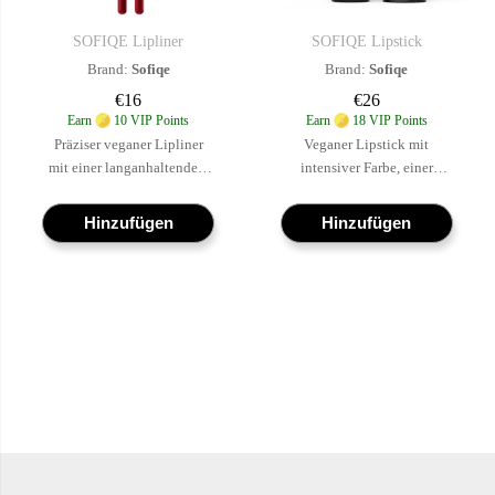
SOFIQE Lipliner
SOFIQE Lipstick
SOFIQE Lipliner
SOFIQE Lipstick
Brand:
Sofiqe
Brand:
Sofiqe
€16
€26
Earn
10 VIP Points
Earn
18 VIP Points
Präziser veganer Lipliner
Veganer Lipstick mit
mit einer langanhaltenden,
intensiver Farbe, einer
cruelty-free Formel und
langanhaltenden, cruelty-
mithilfe von KI
free Formel und einer KI-
Hinzufügen
Hinzufügen
abgestimmten Farbtönen,
gestützten Farbanpassung,
die perfekt zu Ihrem
um den perfekten Farbton
Lipstick passen
Mehr
für dich zu finden
Mehr
erfahren
:
erfahren
:
SOFIQE
SOFIQE
Lipliner
Lipstick