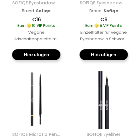
SOFIQE Eyeshadow Palette mit 4 Fächern
SOFIQE Eyeshadow Palette – Hal
SOFIQE Eyeshadow Palette Mit 4 Fächern
SOFIQE Eyeshadow Palette – Halterung Für Einzelne Eyeshadow
Brand:
Sofiqe
Brand:
Sofiqe
€16
€6
Earn
10 VIP Points
Earn
5 VIP Points
Vegane
Einzelhalter für vegane
Lidschattenpalette mit
Eyeshadow in Schwarz,
4 Fächern in Schwarz,
cruelty-free,
cruelty-free,
nachfüllbare Palette für
Hinzufügen
Hinzufügen
nachfüllbare Palette
deinen perfekten
zum Zusammenstellen
individuellen Farbton
deiner perfekten
Mehr erfahren
:
Farbpalette
Mehr
SOFIQE
erfahren
:
Eyeshado
SOFIQE
Palette
Eyeshadow
–
Palette
Halterung
mit
für
4
einzelne
Fächern
Eyeshado
SOFIQE Microtip Pencil
SOFIQE Eyeliner
SOFIQE Microtip Pencil
SOFIQE Eyeliner