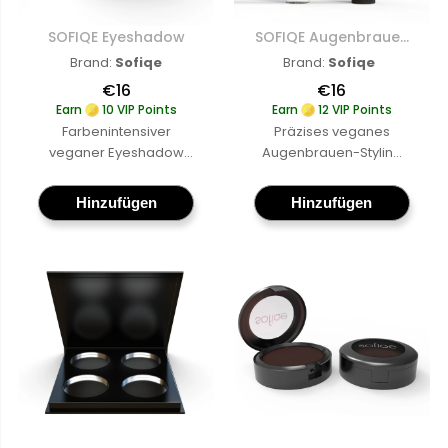
SOFIQE Eyeshadow
SOFIQE Augenbrauen Stylinggel
SOFIQE Eyeshadow
SOFIQE Augenbrauen Stylinggel
Brand:
Sofiqe
Brand:
Sofiqe
€16
€16
Earn
10 VIP Points
Earn
12 VIP Points
Farbenintensiver
Präzises veganes
veganer Eyeshadow
Augenbrauen-Styling
mit einer leicht
Gel für ein natürliches
verblendbaren,
Finish, cruelty-free
Hinzufügen
Hinzufügen
cruelty-free Formel und
Formel für definierte
langanhaltender Farbe
Augenbrauen mit
in Nuancen, die perfekt
flexiblem Halt den
zu Ihrem Look passen
ganzen Tag über
Mehr
Mehr erfahren
:
erfahren
:
SOFIQE
SOFIQE
Eyeshadow
Augenbraue
Stylinggel