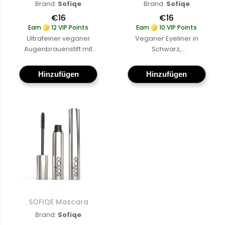
Brand:
Sofiqe
Brand:
Sofiqe
€16
€16
Earn
12 VIP Points
Earn
10 VIP Points
Ultrafeiner veganer
Veganer Eyeliner in
Augenbrauenstift mit
Schwarz,
einer Mikrospitze für
langanhaltende,
präzise, haarähnliche
cruelty-free Formel für
Hinzufügen
Hinzufügen
Striche, cruelty-free
präzise Konturen und
und den ganzen Tag
den ganzen Tag
lang haltbar
Mehr
langen Halt
Mehr
erfahren
:
erfahren
:
SOFIQE
SOFIQE
Microtip
Eyeliner
Pencil
SOFIQE Mascara
SOFIQE Mascara
Brand:
Sofiqe