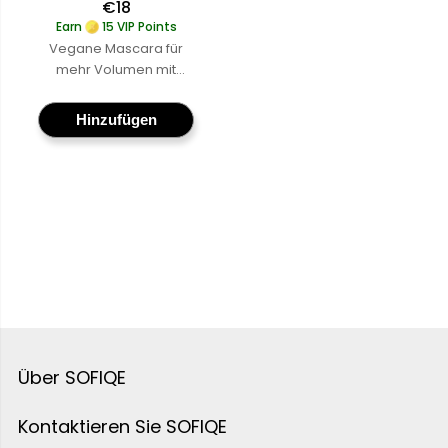
€18
Earn
15 VIP Points
Vegane Mascara für
mehr Volumen mit
einer cruelty-free
Formel, die die
Hinzufügen
Wimpern verlängert
und anhebt – für
natürlich aussehende
Wimpern ohne
Kompromisse
Mehr
erfahren
:
SOFIQE
Mascara
Über SOFIQE
Kontaktieren Sie SOFIQE