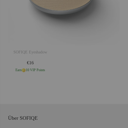
SOFIQE Eyeshadow
SOF
€16
Earn
10 VIP Points
Über SOFIQE