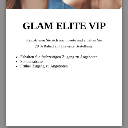
Schwarz,
mehr Volumen mit
langanhaltende,
einer cruelty-free
€16
€18
cruelty-free Formel
Formel, die die
für präzise Konturen
Wimpern verlängert
Earn
10 VIP Points
Earn
15 VIP Points
und den ganzen Tag
und anhebt – für
GLAM ELITE VIP
langen Halt
natürlich
Anzeigen SOFIQE
aussehende
Eyeliner
Wimpern ohne
Sie bewerten:
Kompromisse
SOFIQE Mascara
Anzeigen SOFIQE
Registrieren Sie sich noch heute und erhalten Sie
Mascara
20 % Rabatt auf Ihre erste Bestellung.
Benutzername
Erhalten Sie frühzeitigen Zugang zu Angeboten
Sonderrabatte
Früher Zugang zu Angeboten
Zusammenfassung
Bewertungen