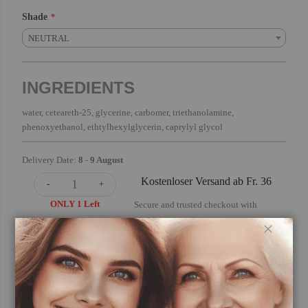
Shade
NEUTRAL
INGREDIENTS
water, ceteareth-25, glycerine, carbomer, triethanolamine,
phenoxyethanol, ethtylhexylglycerin, caprylyl glycol
Delivery Date:
8
-
9 August
Kostenloser Versand ab Fr. 36
-
+
ONLY 1 Left
Secure and trusted checkout with
Schließ
Sold By
sofiqe