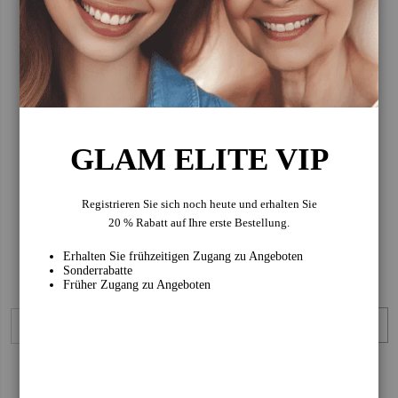
Sofiqe lehnt Tierversuche entschieden ab und verkauft unsere
Produkte nicht in Märkten, die vorschreiben, dass Produkte an Tieren
getestet werden.
Frequently Bought Together
GLAM ELITE VIP
Registrieren Sie sich noch heute und erhalten Sie
20 % Rabatt auf Ihre erste Bestellung.
Erhalten Sie frühzeitigen Zugang zu Angeboten
Sonderrabatte
Früher Zugang zu Angeboten
SOFIQE Highlighter
SOFIQE Lipstick
Fein gemahlenes
Veganer Lipstick
veganes
mit intensiver Farbe,
Highlighter-Puder
einer
Fr. 26
Fr. 26
für einen
langanhaltenden,