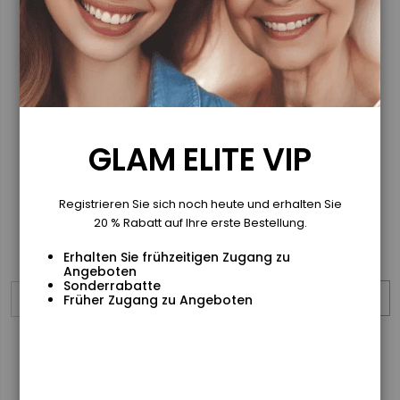
Produkte an Tieren getestet werden.
Frequently Bought Together
GLAM ELITE VIP
Registrieren Sie sich noch heute und erhalten Sie
20 % Rabatt auf Ihre erste Bestellung.
Erhalten Sie frühzeitigen Zugang zu
Angeboten
Sonderrabatte
SOFIQE Eyeliner
SOFIQE Lipstick
Früher Zugang zu Angeboten
Veganer Eyeliner
Veganer Lipstick
in Schwarz,
mit intensiver
langanhaltende,
Farbe, einer
Fr. 16
Fr. 26
cruelty-free
langanhaltende
Formel für
n, cruelty-free
Earn
10 VIP
Earn
18 VIP
präzise Konturen
Formel und einer
Points
Points
und den ganzen
KI-gestützten