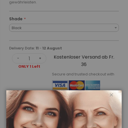
gewährleisten.
Shade
Black
Delivery Date:
11
-
12 August
Kostenloser Versand ab Fr.
-
+
36
ONLY 1 Left
Secure and trusted checkout with
Schlie
Sold By
sofiqe
Sofiqe lehnt Tierversuche entschieden ab und verkauft
unsere Produkte nicht in Märkten, die vorschreiben, dass