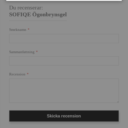
för ett naturligt,
Du recenserar:
hudliknande resultat
Visa SOFIQE-
SOFIQE Ögonbrynsgel
Foundation
Smeknamn
Sammanfattning
Recension
Skicka recension