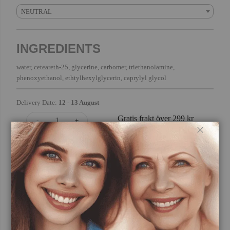
NEUTRAL
INGREDIENTS
water, ceteareth-25, glycerine, carbomer, triethanolamine,
phenoxyethanol, ethtylhexylglycerin, caprylyl glycol
Delivery Date:
12
-
13 August
Gratis frakt över 299 kr
-
+
Stäng
ONLY 1 Left
Secure and trusted checkout with
Säljs av
sofiqe
SOFIQE tar starkt avstånd från djurförsök och säljer inte våra produkter