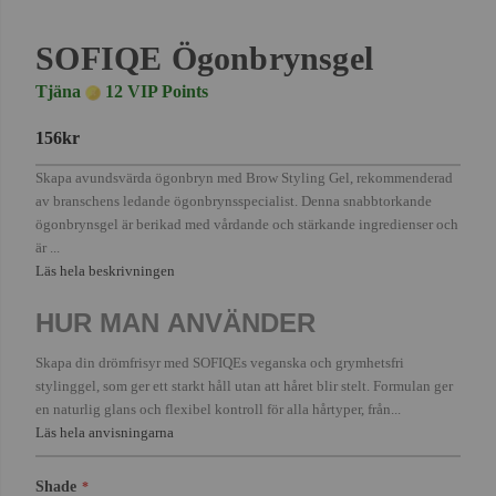
SOFIQE Ögonbrynsgel
Tjäna
12 VIP Points
156kr
Skapa avundsvärda ögonbryn med Brow Styling Gel, rekommenderad
av branschens ledande ögonbrynsspecialist. Denna snabbtorkande
ögonbrynsgel är berikad med vårdande och stärkande ingredienser och
är ...
Läs hela beskrivningen
HUR MAN ANVÄNDER
Skapa din drömfrisyr med SOFIQEs veganska och grymhetsfri
stylinggel, som ger ett starkt håll utan att håret blir stelt. Formulan ger
en naturlig glans och flexibel kontroll för alla hårtyper, från...
Läs hela anvisningarna
Shade