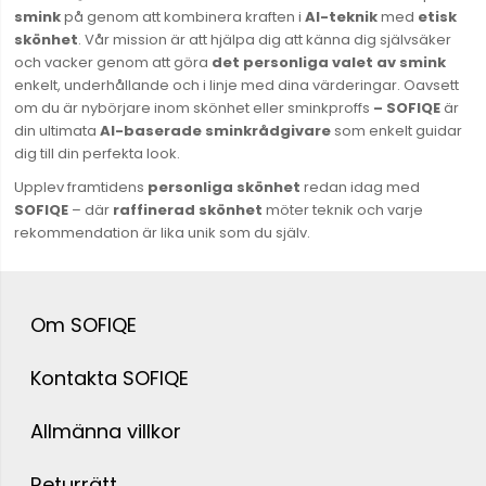
smink
på genom att kombinera kraften i
AI-teknik
med
etisk
skönhet
. Vår mission är att hjälpa dig att känna dig självsäker
och vacker genom att göra
det personliga valet av smink
enkelt, underhållande och i linje med dina värderingar. Oavsett
om du är nybörjare inom skönhet eller sminkproffs
– SOFIQE
är
din ultimata
AI-baserade sminkrådgivare
som enkelt guidar
dig till din perfekta look.
Upplev framtidens
personliga skönhet
redan idag med
SOFIQE
– där
raffinerad skönhet
möter teknik och varje
rekommendation är lika unik som du själv.
Om SOFIQE
Kontakta SOFIQE
Allmänna villkor
Returrätt