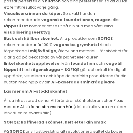
passar perfekt till din
hudton
och dina preferenser, så att du får
ett felfritt resultat varje gång.
Visualisera innan du köper:
Se exakt hur den
rekommenderade
veganska foundationen
,
rougen
eller
läppstiftet
kommer att se ut på din hud med vårt unika
visualiseringsverktyg
.
Etisk och hållbar skönhet:
Alla produkter som
SOFIQE
rekommenderar är 100 %
veganska
,
grymhetsfri
och
förpackade i
miljövänliga
, återvunna material – för skönhet får
aldrig gå på bekostnad av vår planet eller djuren.
Enkel skönhetsupplevelse:
Från
foundation
och
rouge
till
läppstift
och
ögonskugga
–
SOFIQE
gör det enkelt för dig att
upptäcka, visualisera och köpa de perfekta produkterna för din
hudton med hjälp av din
AI-baserade sminkrådgivare
.
Läs mer om AI-stödd skönhet
Är du intresserad av hur AI förändrar skönhetsbranschen?
Läs
mer om AI i skönhetsbranschen här
(detta skulle vara en extern
länk till en relevant källa).
SOFIQE: Raffinerad skönhet, helt efter din smak
På
SOFIQE
är vi fast beslutna att revolutionera sättet du köper