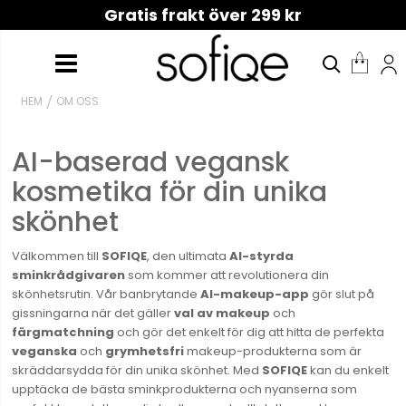
Gratis frakt över 299 kr
HEM
OM OSS
AI-baserad vegansk
kosmetika för din unika
skönhet
Välkommen till
SOFIQE
, den ultimata
AI-styrda
sminkrådgivaren
som kommer att revolutionera din
skönhetsrutin. Vår banbrytande
AI-makeup-app
gör slut på
gissningarna när det gäller
val
av
makeup
och
färgmatchning
och gör det enkelt för dig att hitta de perfekta
veganska
och
grymhetsfri
makeup-produkterna som är
skräddarsydda för din unika skönhet. Med
SOFIQE
kan du enkelt
upptäcka de bästa sminkprodukterna och nyanserna som