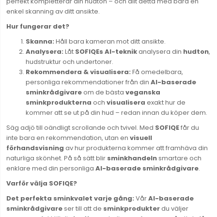
perfekt kompletterar din hudton – och allt detta med bara en
enkel skanning av ditt ansikte.
Hur fungerar det?
Skanna:
Håll bara kameran mot ditt ansikte.
Analysera:
Låt
SOFIQEs AI-teknik
analysera din
hudton
,
hudstruktur och undertoner.
Rekommendera & visualisera:
Få omedelbara,
personliga rekommendationer från din
AI-baserade
sminkrådgivare
om de bästa
veganska
sminkprodukterna
och
visualisera
exakt hur de
kommer att se ut på din hud – redan innan du köper dem.
Säg adjö till oändligt scrollande och tvivel. Med
SOFIQE
får du
inte bara en rekommendation, utan en
visuell
förhandsvisning
av hur produkterna kommer att framhäva din
naturliga skönhet. På så sätt blir
sminkhandeln
smartare och
enklare med din personliga
AI-baserade sminkrådgivare
.
Varför välja SOFIQE?
Det perfekta sminkvalet varje gång:
Vår
AI-baserade
sminkrådgivare
ser till att de
sminkprodukter
du väljer