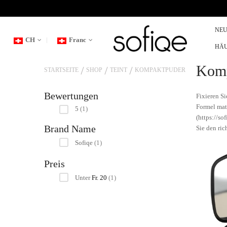
NE
CH
Franc
HÄU
Komp
STARTSEITE
SHOP
TEINT
KOMPAKTPUDER
Bewertungen
Fixieren S
Formel mat
Artikel
5
1
(https://so
Brand Name
Sie den ri
Artikel
Sofiqe
1
Preis
Artikel
Unter
Fr. 20
1