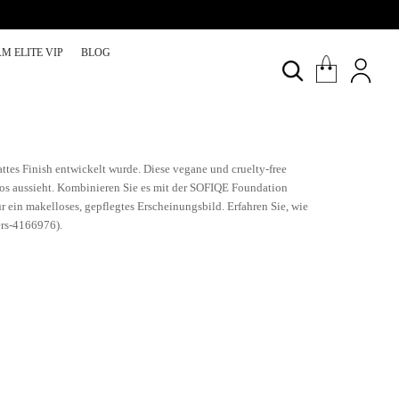
M ELITE VIP
BLOG
tes Finish entwickelt wurde. Diese vegane und cruelty-free
los aussieht. Kombinieren Sie es mit der SOFIQE Foundation
 ein makelloses, gepflegtes Erscheinungsbild. Erfahren Sie, wie
ers-4166976).