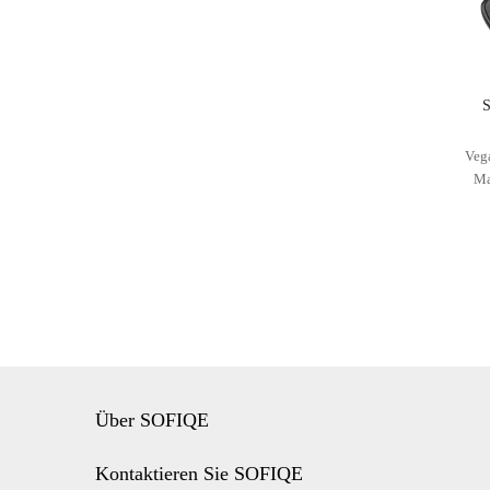
SOFIQE Co
Veg
Ma
reg
F
ma
abg
Über SOFIQE
Kontaktieren Sie SOFIQE