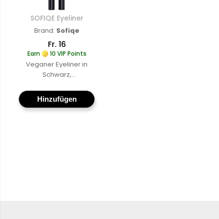
SOFIQE Eyeliner
SOFIQE Eyeliner
Brand:
Sofiqe
Fr. 16
Earn
10 VIP Points
Veganer Eyeliner in
Schwarz,
langanhaltende,
cruelty-free Formel für
Hinzufügen
präzise Konturen und
den ganzen Tag
langen Halt
Mehr
erfahren
:
SOFIQE
Eyeliner