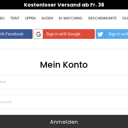
Kostenloser Versand ab Fr. 36
NEU
TEINT
LIPPEN
AUGEN
KI-MATCHING
GESCHENKKARTE
GLA
with Facebook
Sign in with Google
Sign in wi
Mein Konto
Anmelden