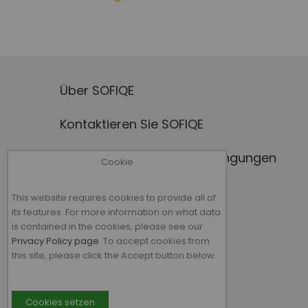
Über SOFIQE
Kontaktieren Sie SOFIQE
Allgemeine Geschäftsbedingungen
Cookie
Rückgaberecht
This website requires cookies to provide all of
its features. For more information on what data
Datenschutzerklärung
is contained in the cookies, please see our
Privacy Policy page
. To accept cookies from
this site, please click the Accept button below.
Verkauf
Cookies setzen