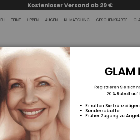
Kostenloser Versand ab 29 €
NEU
TEINT
LIPPEN
AUGEN
KI-MATCHING
GESCHENKKARTE
GLA
SOFIQE HIGHLIGHTER STIFT
SKU
HS080701CO01
Earn
20 VIP Points
GLAM E
€26
Ab
Verleihen Sie Ihrem Teint mit dem SOFIQE Highlight
Registrieren Sie sich 
strahlenden Glanz. Diese besonders gut verblen
20 % Rabatt auf I
cruelty-free Formel sorgt für einen natürlichen, s
m...
Erhalten Sie frühzeitig
Vollständige Beschreibung lesen
Sonderrabatte
Früher Zugang zu Ange
ANWENDUNG
Tragen Sie den SOFIQE Highlighter Stick auf die h