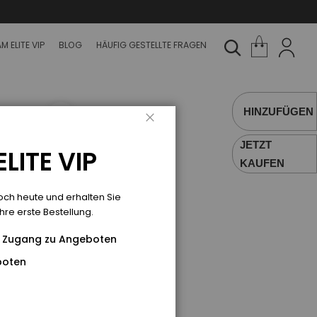
M ELITE VIP
BLOG
HÄUFIG GESTELLTE FRAGEN
HINZUFÜGEN
Schließen
JETZT
LITE VIP
KAUFEN
er Stick einen
noch heute und erhalten Sie
dbare, vegane und
hre erste Bestellung.
trahlenden Glanz
en Zugang zu Angeboten
boten
ervorstehenden