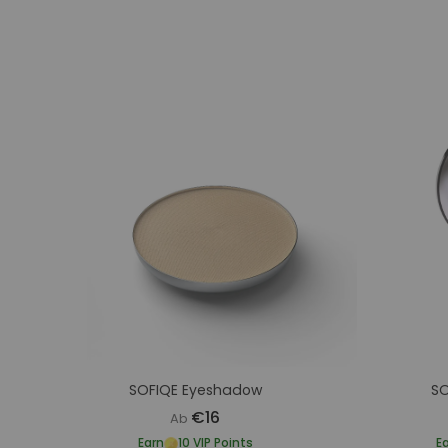
SOFIQE Eyeshadow
SO
€16
Ab
Earn
10 VIP Points
E