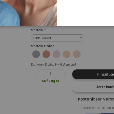
Stellen Ihres Gesichts auf – beispielsweise auf 
die Brauenknochen und den Nasenrücken. Verblen
den ...
Vollständige Anleitung lesen
Shade
Pink Spinel
Shade Color
Delivery Date:
8
-
9 August
-
+
Hinzufüg
Auf Lager
Jetzt kau
Kostenloser Vers
Secure and trusted c