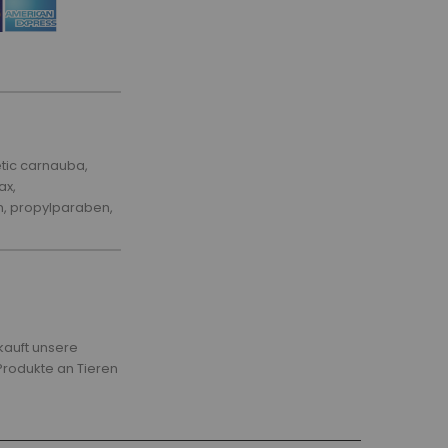
etic carnauba,
ax,
n, propylparaben,
kauft unsere
 Produkte an Tieren