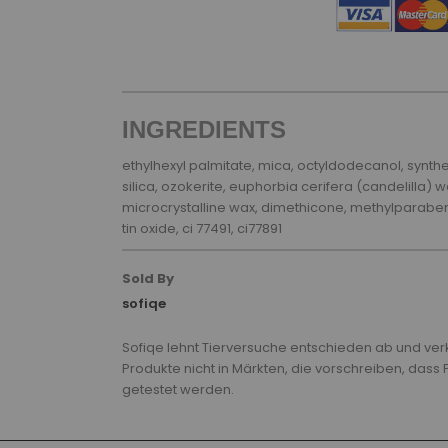
INGREDIENTS
ethylhexyl palmitate, mica, octyldodecanol, synth
silica, ozokerite, euphorbia cerifera (candelilla) w
microcrystalline wax, dimethicone, methylparabe
tin oxide, ci 77491, ci77891
Sold By
sofiqe
Sofiqe lehnt Tierversuche entschieden ab und ver
Produkte nicht in Märkten, die vorschreiben, dass
getestet werden.