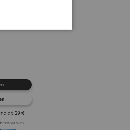
die Wangenknochen,
den Sie ihn mit
en
fen
and ab 29 €
heckout with