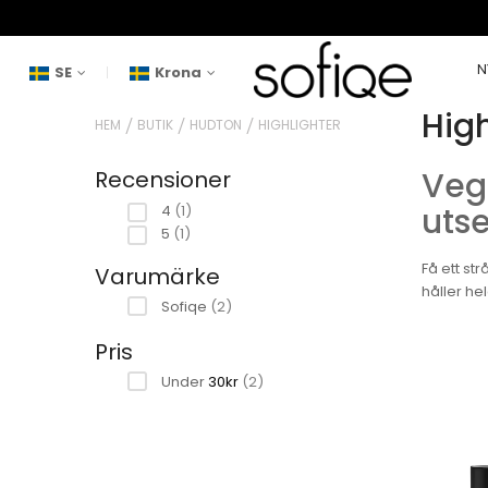
N
SE
Krona
High
HEM
BUTIK
HUDTON
HIGHLIGHTER
Vega
Recensioner
artikel
uts
4
1
artikel
5
1
Få ett st
Varumärke
håller he
artiklar
Sofiqe
2
Pris
artiklar
Under
30kr
2