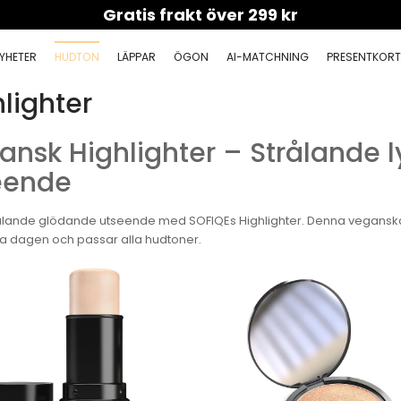
Gratis frakt över 299 kr
YHETER
HUDTON
LÄPPAR
ÖGON
AI-MATCHNING
PRESENTKOR
lighter
nsk Highlighter – Strålande l
eende
rålande glödande utseende med SOFIQEs Highlighter. Denna veganska 
la dagen och passar alla hudtoner.