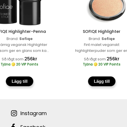
ighlighter-penna
SOFIQE Highlighter
IQE Highlighter-Penna
SOFIQE Highlighter
Brand:
Sofiqe
Brand:
Sofiqe
rämig vegansk Highlighter
Fint malet veganskt
k som ger en glans som kan
highlighterpuder som ger e
byggas upp, med en
strålande, grymhetsfri lyste
256kr
256kr
Så lågt som
Så lågt som
rymhetsfri formula som
med en uppbyggbar glans s
Tjäna
20 VIP Points
Tjäna
20 VIP Points
lter in i huden och ger en
passar just din hudton
Läs M
ande, naturlig finish
Läs Mer
:
SOFIQE
Lägg till
Lägg till
Highlighter-
penna
Instagram