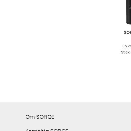
SOFIQE H
SOF
En k
Stic
g
smä
strål
Om SOFIQE