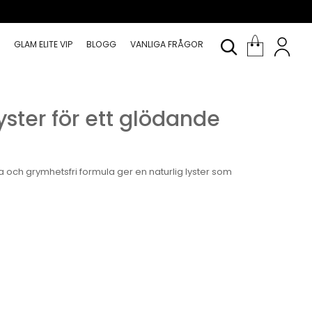
T
GLAM ELITE VIP
BLOGG
VANLIGA FRÅGOR
yster för ett glödande
och grymhetsfri formula ger en naturlig lyster som